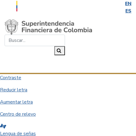
EN
ES
Saltar al contenido principal
Buscar...
Buscar
Desplegar navegación
Contraste
Reducir letra
Aumentar letra
Centro de relevo
Lengua de señas