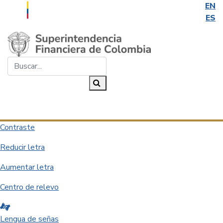
EN
ES
Saltar al contenido principal
Buscar...
Buscar
Desplegar navegación
Contraste
Reducir letra
Aumentar letra
Centro de relevo
Lengua de señas