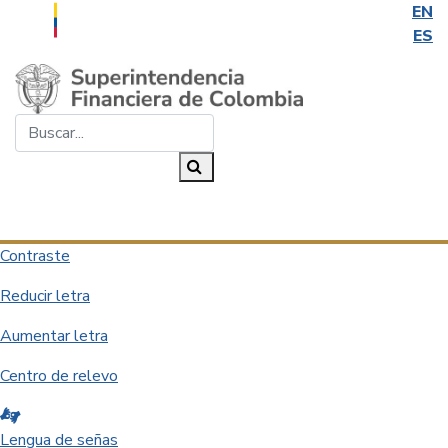
EN
ES
Saltar al contenido principal
Buscar...
Buscar
Desplegar navegación
Contraste
Reducir letra
Aumentar letra
Centro de relevo
Lengua de señas