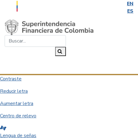
EN
ES
Saltar al contenido principal
Buscar...
Buscar
Desplegar navegación
Contraste
Reducir letra
Aumentar letra
Centro de relevo
Lengua de señas