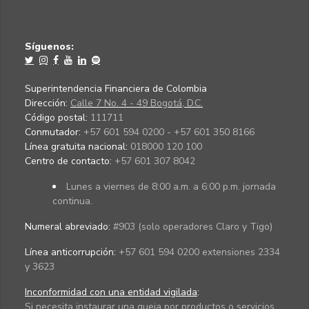
Síguenos:
Superintendencia Financiera de Colombia
Dirección:
Calle 7 No. 4 - 49 Bogotá, D.C.
Código postal:
111711
Conmutador:
+57 601 594 0200 - +57 601 350 8166
Línea gratuita nacional:
018000 120 100
Centro de contacto:
+57 601 307 8042
Lunes a viernes de 8:00 a.m. a 6:00 p.m. jornada
continua.
Numeral abreviado:
#903 (solo operadores Claro y Tigo)
Línea anticorrupción:
+57 601 594 0200 extensiones 2334
y 3623
Inconformidad con una entidad vigilada
:
Si necesita instaurar una queja por productos o servicios