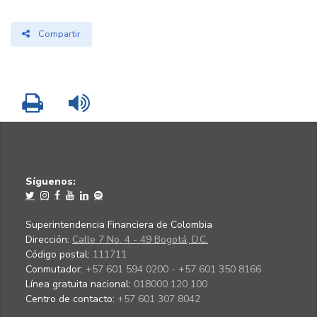
Compartir
Imprimir
Leer contenido
Síguenos:
Superintendencia Financiera de Colombia
Dirección:
Calle 7 No. 4 - 49 Bogotá, D.C.
Código postal:
111711
Conmutador:
+57 601 594 0200 - +57 601 350 8166
Línea gratuita nacional:
018000 120 100
Centro de contacto:
+57 601 307 8042