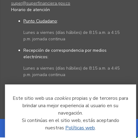
super@superfinanciera.gov.co
Horario de atención
Punto Ciudadano
:
Lunes a viernes (días hábiles) de 8:15 a.m. a 4:15
p.m. jornada continua
Recepción de correspondencia por medios
electrónicos:
Lunes a viernes (días hábiles) de 8:15 a.m. a 4:45
p.m. jornada continua
Políticas
Mapa del sitio
Este sitio web usa
cookies
propias y de terceros para
brindar una mejor experiencia al usuario en su
navegación.
Si continúas en el sitio web, estás aceptando
nuestras
Políticas web
.