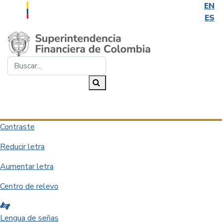
EN
ES
Saltar al contenido principal
Buscar...
Buscar
Desplegar navegación
Contraste
Reducir letra
Aumentar letra
Centro de relevo
Lengua de señas