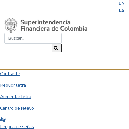
EN
ES
Saltar al contenido principal
Buscar...
Buscar
Desplegar navegación
Contraste
Reducir letra
Aumentar letra
Centro de relevo
Lengua de señas