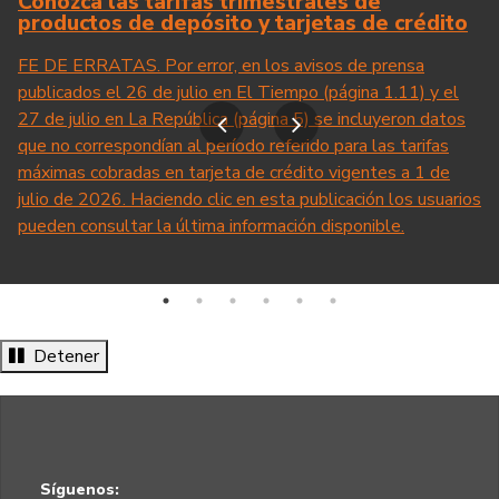
Conozca las tarifas trimestrales de
productos de depósito y tarjetas de crédito
FE DE ERRATAS. Por error, en los avisos de prensa
publicados el 26 de julio en El Tiempo (página 1.11) y el
27 de julio en La República (página 5) se incluyeron datos
Anterior
Siguiente
que no correspondían al período referido para las tarifas
máximas cobradas en tarjeta de crédito vigentes a 1 de
julio de 2026. Haciendo clic en esta publicación los usuarios
pueden consultar la última información disponible.
Detener
Síguenos: