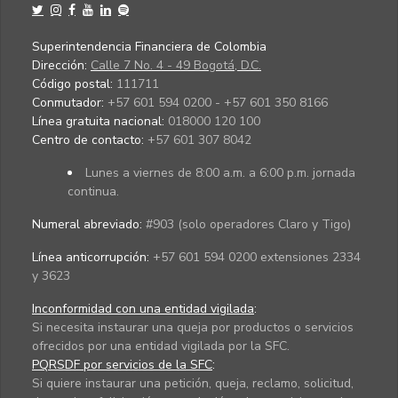
Superintendencia Financiera de Colombia
Dirección:
Calle 7 No. 4 - 49 Bogotá, D.C.
Código postal:
111711
Conmutador:
+57 601 594 0200 - +57 601 350 8166
Línea gratuita nacional:
018000 120 100
Centro de contacto:
+57 601 307 8042
Lunes a viernes de 8:00 a.m. a 6:00 p.m. jornada
continua.
Numeral abreviado:
#903 (solo operadores Claro y Tigo)
Línea anticorrupción:
+57 601 594 0200 extensiones 2334
y 3623
Inconformidad con una entidad vigilada
:
Si necesita instaurar una queja por productos o servicios
ofrecidos por una entidad vigilada por la SFC.
PQRSDF por servicios de la SFC
:
Si quiere instaurar una petición, queja, reclamo, solicitud,