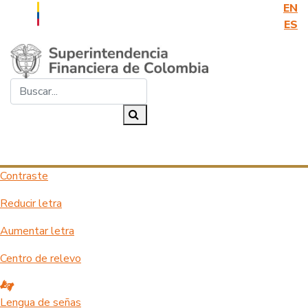
EN
ES
Saltar al contenido principal
Buscar...
Buscar
Desplegar navegación
Contraste
Reducir letra
Aumentar letra
Centro de relevo
Lengua de señas