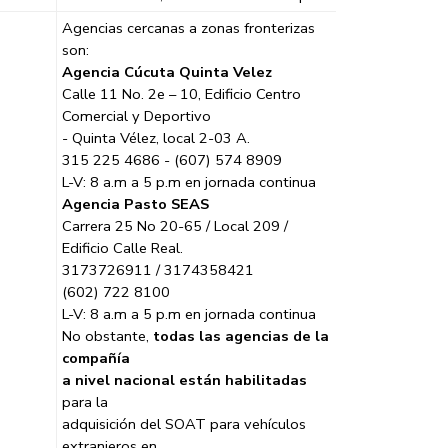
Agencias cercanas a zonas fronterizas
son:
Agencia Cúcuta Quinta Velez
Calle 11 No. 2e – 10, Edificio Centro
Comercial y Deportivo
- Quinta Vélez, local 2-03 A.
315 225 4686 - (607) 574 8909
L-V: 8 a.m a 5 p.m en jornada continua
Agencia Pasto SEAS
Carrera 25 No 20-65 / Local 209 /
Edificio Calle Real.
3173726911 / 3174358421
(602) 722 8100
L-V: 8 a.m a 5 p.m en jornada continua
No obstante,
todas las agencias de la
compañía
a nivel nacional están habilitadas
para la
adquisición del SOAT para vehículos
extranjeros en