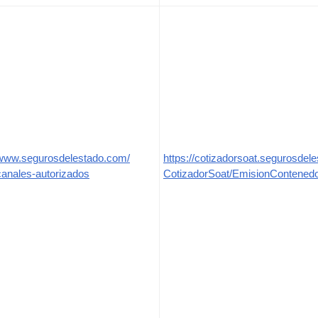
/www.segurosdelestado.com/
https://cotizadorsoat.segurosdel
anales-autorizados
CotizadorSoat/EmisionContenedo