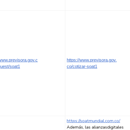
/www.previsora.gov.c
https://www.previsora.gov.
uest/soat1
co/cotizar-soat1
https://soatmundial.com.co/
Además, las alianzasdigitales