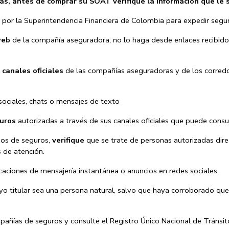
das, antes de comprar su SOAT verifique la información que le 
por la Superintendencia Financiera de Colombia para expedir seg
web
de la compañía aseguradora, no lo haga desde enlaces recibidos 
s
canales oficiales
de las compañías aseguradoras y de los corredo
sociales, chats o mensajes de texto
guros
autorizadas a través de sus canales oficiales que puede consul
rios de seguros,
verifique
que se trate de personas autorizadas dir
s de atención.
aciones de mensajería instantánea o anuncios en redes sociales.
o titular sea una persona natural, salvo que haya corroborado que
pañías de seguros y consulte el Registro Único Nacional de Tránsit