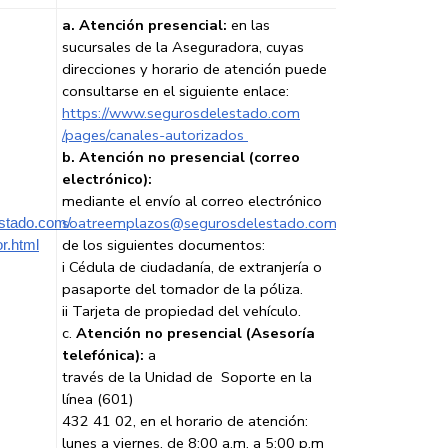
a. Atención presencial:
en las
sucursales de la Aseguradora, cuyas
direcciones y horario de atención puede
consultarse en el siguiente enlace:
https://www.segurosdelestado.com
/pages/canales-autorizados
b. Atención no presencial (correo
electrónico):
mediante el envío al correo electrónico
soatreemplazos@segurosdelestado.com
estado.com/
de los siguientes documentos:
r.html
i Cédula de ciudadanía, de extranjería o
pasaporte del tomador de la póliza.
ii Tarjeta de propiedad del vehículo.
c.
Atención no presencial (Asesoría
telefónica):
a
través de la Unidad de Soporte en la
línea (601)
432 41 02, en el horario de atención:
lunes a viernes, de 8:00 a.m. a 5:00 p.m