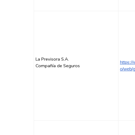
La Previsora S.A.
https:/
Compañía de Seguros
o/web/g