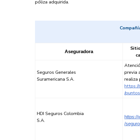
póliza adquirida.
Compañía
Siti
Aseguradora
c
Atenció
Seguros Generales
previa 
Suramericana S.A.
realiza
https:/
/puntos
HDI Seguros Colombia
https:/
S.A.
/seguro