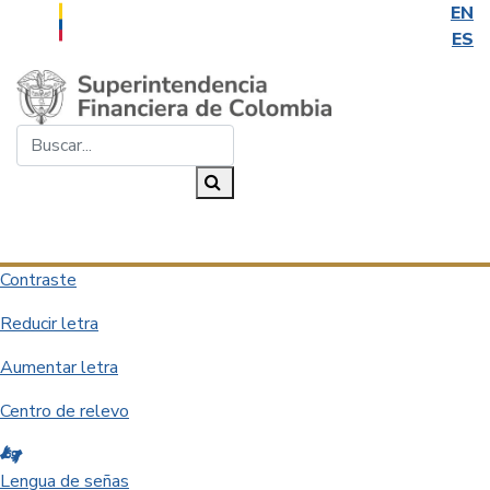
EN
ES
Saltar al contenido principal
Buscar...
Buscar
Desplegar navegación
Contraste
Reducir letra
Aumentar letra
Centro de relevo
Lengua de señas