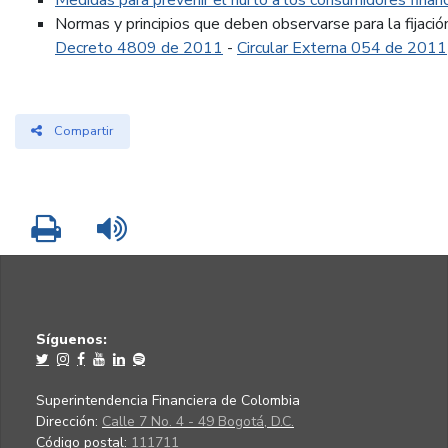
Medidas para prevenir el hurto a los consumidores financ
Normas y principios que deben observarse para la fijación,
Decreto 4809 de 2011
-
Circular Externa 054 de 2011
Compartir
Imprimir
Leer contenido
Síguenos:
Superintendencia Financiera de Colombia
Dirección:
Calle 7 No. 4 - 49 Bogotá, D.C.
Código postal:
111711