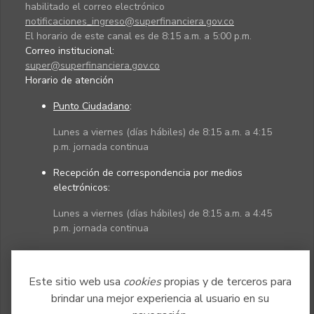
habilitado el correo electrónico
notificaciones_ingreso@superfinanciera.gov.co
El horario de este canal es de 8:15 a.m. a 5:00 p.m.
Correo institucional:
super@superfinanciera.gov.co
Horario de atención
Punto Ciudadano
:
Lunes a viernes (días hábiles) de 8:15 a.m. a 4:15
p.m. jornada continua
Recepción de correspondencia por medios
electrónicos:
Lunes a viernes (días hábiles) de 8:15 a.m. a 4:45
p.m. jornada continua
Políticas
Mapa del sitio
Este sitio web usa
cookies
propias y de terceros para
brindar una mejor experiencia al usuario en su