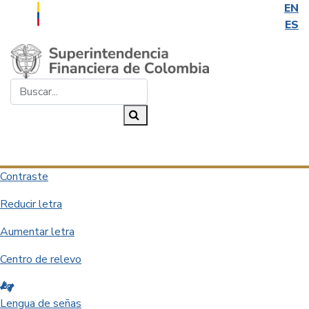
EN
ES
Saltar al contenido principal
Buscar...
Buscar
Desplegar navegación
Contraste
Reducir letra
Aumentar letra
Centro de relevo
Lengua de señas