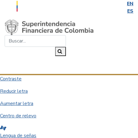
EN
ES
Saltar al contenido principal
Buscar...
Buscar
Desplegar navegación
Contraste
Reducir letra
Aumentar letra
Centro de relevo
Lengua de señas