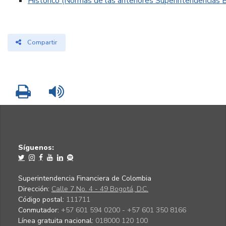
Histórico (Normas de las anteriores Superintendencias B
Compartir
Imprimir
Leer contenido
Síguenos:
Superintendencia Financiera de Colombia
Dirección:
Calle 7 No. 4 - 49 Bogotá, D.C.
Código postal:
111711
Conmutador:
+57 601 594 0200 - +57 601 350 8166
Línea gratuita nacional:
018000 120 100