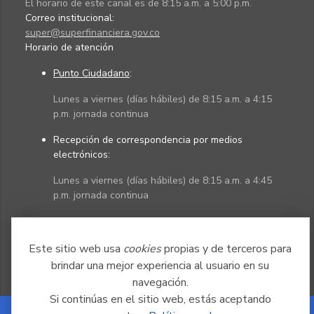
El horario de este canal es de 8:15 a.m. a 5:00 p.m.
Correo institucional:
super@superfinanciera.gov.co
Horario de atención
Punto Ciudadano
:
Lunes a viernes (días hábiles) de 8:15 a.m. a 4:15
p.m. jornada continua
Recepción de correspondencia por medios
electrónicos:
Lunes a viernes (días hábiles) de 8:15 a.m. a 4:45
p.m. jornada continua
Políticas
Mapa del sitio
Este sitio web usa
cookies
propias y de terceros para
brindar una mejor experiencia al usuario en su
navegación.
Si continúas en el sitio web, estás aceptando