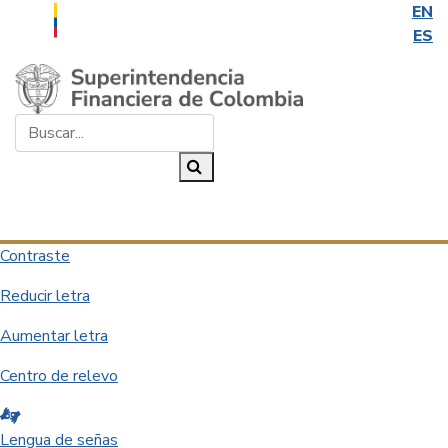
EN
ES
Saltar al contenido principal
Buscar...
Buscar
Desplegar navegación
Contraste
Reducir letra
Aumentar letra
Centro de relevo
Lengua de señas