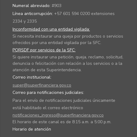
32,0% f
Numeral abreviado:
#903
al mism
Línea anticorrupción:
+57 601 594 0200 extensiones
periodo 
2334 y 2335
año ante
Inconformidad con una entidad vigilada:
Si necesita instaurar una queja por productos o servicios
06/08/2026
TITULARIZADORA
Procesos de
Se info
ofrecidos por una entidad vigilada por la SFC.
20:43:46
COLOMBIANA
emisión de
sobre el
PQRSDF por servicios de la SFC:
S.A. HITOS
valores.
desarrol
un proc
Si quiere instaurar una petición, queja, reclamo, solicitud,
titulariz
denuncia o felicitación con relación a los servicios o a la
de crédi
atención de esta Superintendencia.
vehículo
Correo institucional:
pesos
super@superfinanciera.gov.co
colombi
Correo para notificaciones judiciales:
mediant
Para el envío de notificaciones judiciales únicamente
Emisión 
está habilitado el correo electrónico
17, el cu
realizad
notificaciones_ingreso@superfinanciera.gov.co
la
El horario de este canal es de 8:15 a.m. a 5:00 p.m.
Titulari
Horario de atención
Colombi