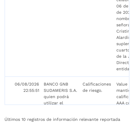
06 de a
de 2026
nombró 
señora P
Cristina
Alardin
suplente
cuarto r
de la Ju
Directiv
entidad.
06/08/2026
BANCO GNB
Calificaciones
Value an
22:55:51
SUDAMERIS S.A.
de riesgo.
mantien
quien podrá
califica
utilizar el
AAA con
nombre BANCO
perspect
GNB SUDAMERIS
estable 
Últimos 10 registros de información relevante reportada
o SUDAMERIS,
Deuda d
seguidos o no
Largo Pl