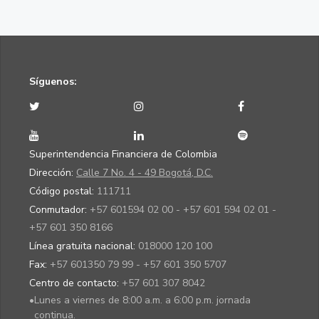
y de ter
la publi
de los E
Financie
condens
corte de
Síguenos:
junio de
con inf
de Revis
Fiscal. 
ANEXO.
Superintendencia Financiera de Colombia
Dirección:
Calle 7 No. 4 - 49 Bogotá, D.C.
06/08/2026
GRUPO
Otros
Durante 
Código postal:
111711
20:55:37
NUTRESA S.A.
eventos.
primer
Conmutador:
+57 601594 02 00 - +57 601 594 02 01 -
semestr
+57 601 350 8166
2026, G
Línea gratuita nacional:
018000 120 100
Nutresa
Fax:
+57 601350 79 99 - +57 601 350 5707
alcanza
ebitda 
Centro de contacto:
+57 601 307 8042
2,0 billo
•
Lunes a viernes de 8:00 a.m. a 6:00 p.m. jornada
crecien
continua.