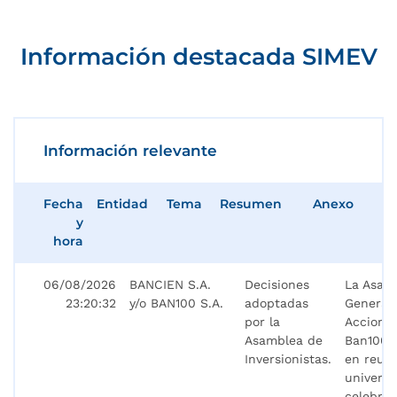
Información destacada SIMEV
Información relevante
Fecha
Entidad
Tema
Resumen
Anexo
y
hora
06/08/2026
BANCIEN S.A.
Decisiones
La Asam
23:20:32
y/o BAN100 S.A.
adoptadas
General
por la
Accionis
Asamblea de
Ban100 S
Inversionistas.
en reun
universa
celebrad