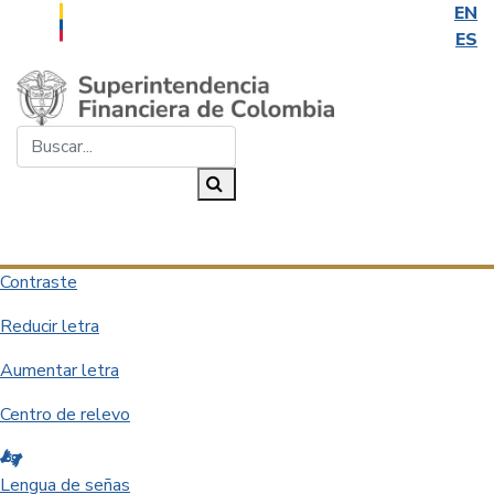
EN
ES
Saltar al contenido principal
Buscar...
Buscar
Desplegar navegación
Contraste
Reducir letra
Aumentar letra
Centro de relevo
Lengua de señas