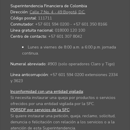
Superintendencia Financiera de Colombia
Dirección:
Calle 7 No. 4 - 49 Bogotá, D.C.
Código postal:
111711
Conmutador:
+57 601 594 0200 - +57 601 350 8166
Línea gratuita nacional:
018000 120 100
Centro de contacto:
+57 601 307 8042
Lunes a viernes de 8:00 a.m. a 6:00 p.m. jornada
continua.
Numeral abreviado:
#903 (solo operadores Claro y Tigo)
Línea anticorrupción:
+57 601 594 0200 extensiones 2334
y 3623
Inconformidad con una entidad vigilada
:
Si necesita instaurar una queja por productos o servicios
ofrecidos por una entidad vigilada por la SFC.
PQRSDF por servicios de la SFC
:
Si quiere instaurar una petición, queja, reclamo, solicitud,
denuncia o felicitación con relación a los servicios o a la
atención de esta Superintendencia.