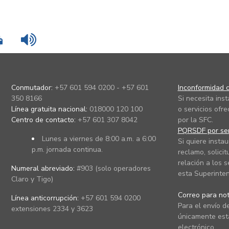
Imprimir
Leer contenido
Conmutador:
+57 601 594 0200 - +57 601
Inconformidad c
350 8166
Si necesita ins
Línea gratuita nacional:
018000 120 100
o servicios ofre
Centro de contacto:
+57 601 307 8042
por la SFC.
PQRSDF por ser
Lunes a viernes de 8:00 a.m. a 6:00
Si quiere instau
p.m. jornada continua.
reclamo, solicit
relación a los s
Numeral abreviado:
#903 (solo operadores
esta Superinten
Claro y Tigo)
Correo para noti
Línea anticorrupción:
+57 601 594 0200
Para el envío de
extensiones 2334 y 3623
únicamente está
electrónico