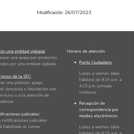
Modificación: 26/07/2023
on una entidad vigilada
:
Horario de atención
taurar una queja por productos
Punto Ciudadano
:
cidos por una entidad vigilada
Lunes a viernes (días
vicios de la SFC
:
hábiles) de 8:15 a.m. a
rar una petición, queja,
4:15 p.m. jornada
ud, denuncia o felicitación con
continua
ervicios o a la atención de
dencia.
Recepción de
correspondencia por
ficaciones judiciales:
medios electrónicos:
 notificaciones judiciales
 habilitado el correo
Lunes a viernes (días
hábiles) de 8:15 a.m. a