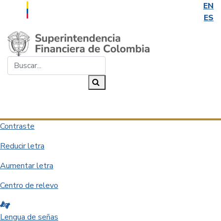
EN
ES
Saltar al contenido principal
Buscar...
Buscar
Desplegar navegación
Contraste
Reducir letra
Aumentar letra
Centro de relevo
Lengua de señas