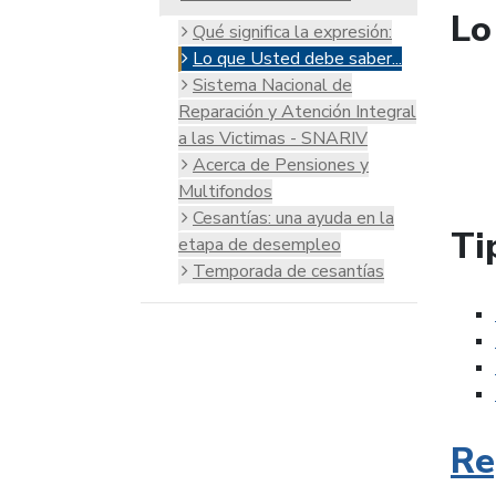
Lo
Qué significa la expresión:
Lo que Usted debe saber...
Sistema Nacional de
Reparación y Atención Integral
a las Victimas - SNARIV
Acerca de Pensiones y
Multifondos
Cesantías: una ayuda en la
Ti
etapa de desempleo
Temporada de cesantías
Re