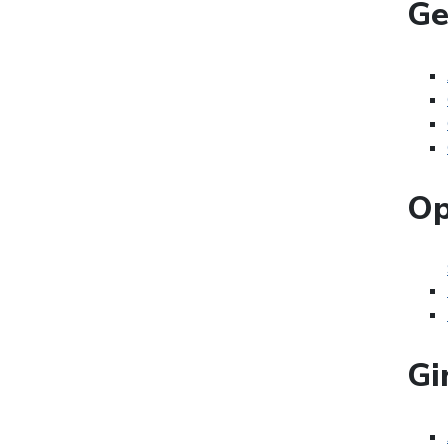
Ge
Op
Gi