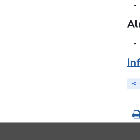
Al
In