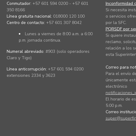
Conmutador:
+57 601 594 0200 - +57 601
Inconformidad c
350 8166
Si necesita ins
Línea gratuita nacional:
018000 120 100
o servicios ofre
Centro de contacto:
+57 601 307 8042
por la SFC.
PQRSDF por ser
Lunes a viernes de 8:00 a.m. a 6:00
Si quiere instau
p.m. jornada continua.
reclamo, solicit
relación a los s
Numeral abreviado:
#903 (solo operadores
esta Superinten
Claro y Tigo)
Correo para noti
Línea anticorrupción:
+57 601 594 0200
Para el envío de
extensiones 2334 y 3623
únicamente está
electrónico
notificaciones_
El horario de es
5:00 p.m.
Correo instituc
super@superfin