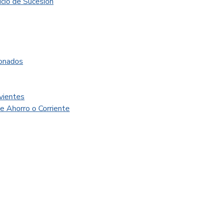
icio de Sucesión
ionados
vientes
 Ahorro o Corriente