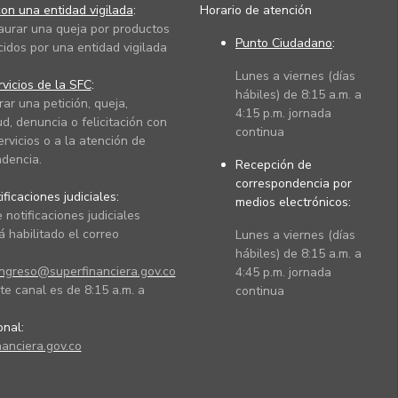
on una entidad vigilada
:
Horario de atención
taurar una queja por productos
Punto Ciudadano
:
cidos por una entidad vigilada
Lunes a viernes (días
vicios de la SFC
:
hábiles) de 8:15 a.m. a
rar una petición, queja,
4:15 p.m. jornada
ud, denuncia o felicitación con
continua
ervicios o a la atención de
dencia.
Recepción de
correspondencia por
ficaciones judiciales:
medios electrónicos:
 notificaciones judiciales
 habilitado el correo
Lunes a viernes (días
hábiles) de 8:15 a.m. a
ingreso@superfinanciera.gov.co
4:45 p.m. jornada
te canal es de 8:15 a.m. a
continua
ional:
anciera.gov.co