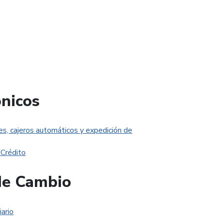
ónicos
es, cajeros automáticos y expedición de
 Crédito
de Cambio
ario