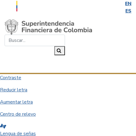
EN
ES
Saltar al contenido principal
Buscar...
Buscar
Desplegar navegación
Contraste
Reducir letra
Aumentar letra
Centro de relevo
Lengua de señas