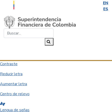
EN
ES
Saltar al contenido principal
Buscar...
Buscar
Desplegar navegación
Contraste
Reducir letra
Aumentar letra
Centro de relevo
Lengua de señas