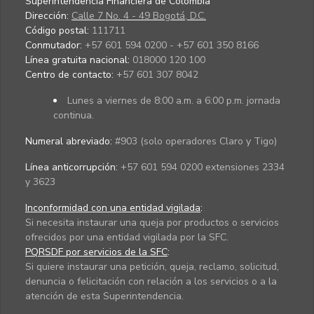
Superintendencia Financiera de Colombia
Dirección:
Calle 7 No. 4 - 49 Bogotá, D.C.
Código postal:
111711
Conmutador:
+57 601 594 0200 - +57 601 350 8166
Línea gratuita nacional:
018000 120 100
Centro de contacto:
+57 601 307 8042
Lunes a viernes de 8:00 a.m. a 6:00 p.m. jornada
continua.
Numeral abreviado:
#903 (solo operadores Claro y Tigo)
Línea anticorrupción:
+57 601 594 0200 extensiones 2334
y 3623
Inconformidad con una entidad vigilada
:
Si necesita instaurar una queja por productos o servicios
ofrecidos por una entidad vigilada por la SFC.
PQRSDF por servicios de la SFC
:
Si quiere instaurar una petición, queja, reclamo, solicitud,
denuncia o felicitación con relación a los servicios o a la
atención de esta Superintendencia.