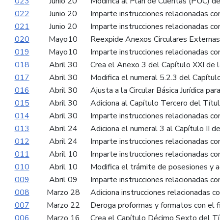
023
Junio 20
Modifica al Plan de Cuentas (PUC) de
022
Junio 20
Imparte instrucciones relacionadas co
021
Junio 20
Imparte instrucciones relacionadas con
020
Mayo10
Reexpide Anexos Circulares Externa
019
Mayo10
Imparte instrucciones relacionadas c
018
Abril 30
Crea el Anexo 3 del Capítulo XXI de l
017
Abril 30
Modifica el numeral 5.2.3 del Capítul
016
Abril 30
Ajusta a la Circular Básica Jurídica p
015
Abril 30
Adiciona al Capítulo Tercero del Títu
014
Abril 30
Imparte instrucciones relacionadas co
013
Abril 24
Adiciona el numeral 3 al Capítulo II d
012
Abril 24
Imparte instrucciones relacionadas con 
011
Abril 10
Imparte instrucciones relacionadas co
010
Abril 10
Modifica el trámite de posesiones y 
009
Abril 09
Imparte instrucciones relacionadas co
008
Marzo 28
Adiciona instrucciones relacionadas co
007
Marzo 22
Deroga proformas y formatos con el fi
006
Marzo 16
Crea el Capítulo Décimo Sexto del Títu