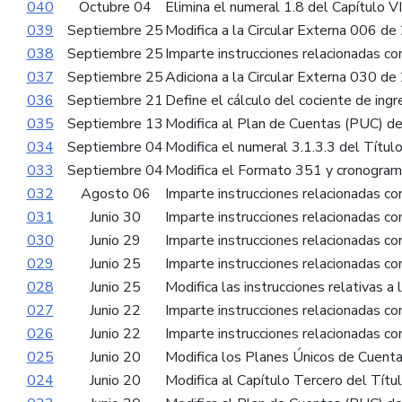
040
Octubre 04
Elimina el numeral 1.8 del Capítulo VIII
039
Septiembre 25
Modifica a la Circular Externa 006 de 
038
Septiembre 25
Imparte instrucciones relacionadas co
037
Septiembre 25
Adiciona a la Circular Externa 030 de 
036
Septiembre 21
Define el cálculo del cociente de ing
035
Septiembre 13
Modifica al Plan de Cuentas (PUC) de
034
Septiembre 04
Modifica el numeral 3.1.3.3 del Títul
033
Septiembre 04
Modifica el Formato 351 y cronograma
032
Agosto 06
Imparte instrucciones relacionadas c
031
Junio 30
Imparte instrucciones relacionadas c
030
Junio 29
Imparte instrucciones relacionadas co
029
Junio 25
Imparte instrucciones relacionadas con
028
Junio 25
Modifica las instrucciones relativas a
027
Junio 22
Imparte instrucciones relacionadas co
026
Junio 22
Imparte instrucciones relacionadas con
025
Junio 20
Modifica los Planes Únicos de Cuentas
024
Junio 20
Modifica al Capítulo Tercero del Títul