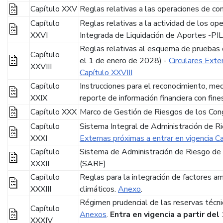
Capítulo XXV
Reglas relativas a las operaciones de co
Capítulo
Reglas relativas a la actividad de los op
XXVI
Integrada de Liquidación de Aportes -PIL
Reglas relativas al esquema de pruebas 
Capítulo
el 1 de enero de 2028) -
Circulares Exte
XXVIII
Capítulo XXVIII
Capítulo
Instrucciones para el reconocimiento, med
XXIX
reporte de información financiera con fine
Capítulo XXX
Marco de Gestión de Riesgos de los Con
Capítulo
Sistema Integral de Administración de R
XXXI
Externas próximas a entrar en vigencia C
Capítulo
Sistema de Administración de Riesgo de
XXXII
(SARE)
Capítulo
Reglas para la integración de factores amb
XXXIII
climáticos.
Anexo
.
Régimen prudencial de las reservas técn
Capítulo
Anexos
.
Entra en vigencia a partir del
XXXIV