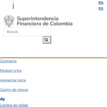
EN
ES
Saltar al contenido principal
Buscar...
Buscar
Desplegar navegación
Contraste
Reducir letra
Aumentar letra
Centro de relevo
Lengua de señas