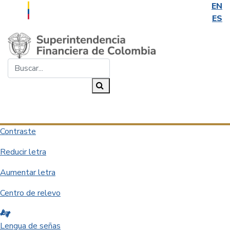
EN
ES
Saltar al contenido principal
Buscar...
Buscar
Desplegar navegación
Contraste
Reducir letra
Aumentar letra
Centro de relevo
Lengua de señas