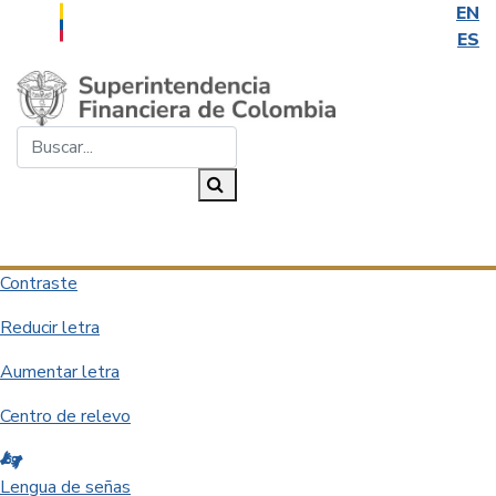
EN
ES
Saltar al contenido principal
Buscar...
Buscar
Desplegar navegación
Contraste
Reducir letra
Aumentar letra
Centro de relevo
Lengua de señas