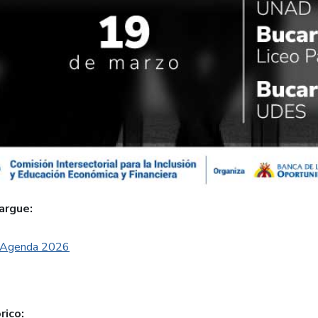
argue:
Agenda 2026
rico: