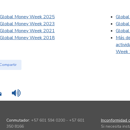
Global Money Week 2025
Globa
Global Money Week 2023
Globa
Global Money Week 2021
Globa
Global Money Week 2018
Más de
activi
Week 
Compartir
Imprimir
Leer contenido
Conmutador:
+57 601 594 0200 - +57 601
Inconformidad c
350 8166
Si necesita ins