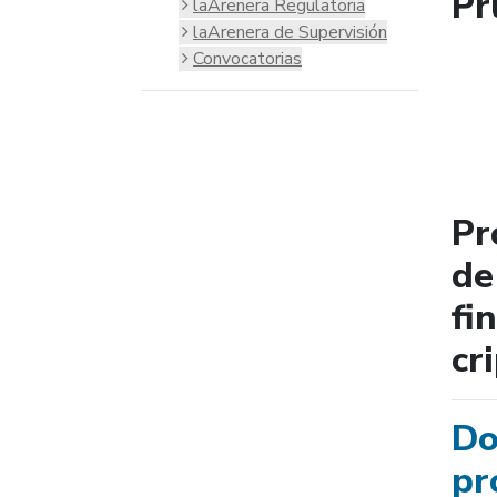
Pr
laArenera Regulatoria
laArenera de Supervisión
Convocatorias
Pr
de
fi
cr
Do
pr