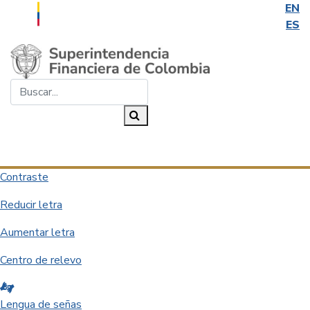
EN
ES
Saltar al contenido principal
Buscar...
Buscar
Desplegar navegación
Contraste
Reducir letra
Aumentar letra
Centro de relevo
Lengua de señas