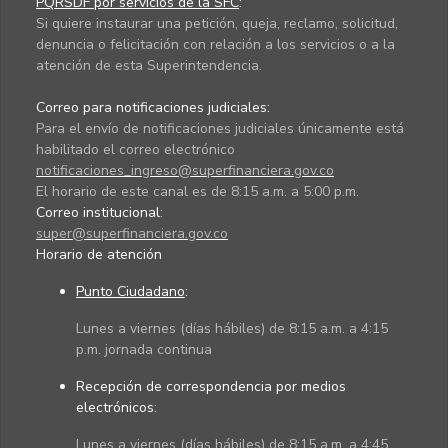
PQRSDF por servicios de la SFC
:
Si quiere instaurar una petición, queja, reclamo, solicitud,
denuncia o felicitación con relación a los servicios o a la
atención de esta Superintendencia.
Correo para notificaciones judiciales:
Para el envío de notificaciones judiciales únicamente está
habilitado el correo electrónico
notificaciones_ingreso@superfinanciera.gov.co
El horario de este canal es de 8:15 a.m. a 5:00 p.m.
Correo institucional:
super@superfinanciera.gov.co
Horario de atención
Punto Ciudadano
:
Lunes a viernes (días hábiles) de 8:15 a.m. a 4:15
p.m. jornada continua
Recepción de correspondencia por medios
electrónicos:
Lunes a viernes (días hábiles) de 8:15 a.m. a 4:45