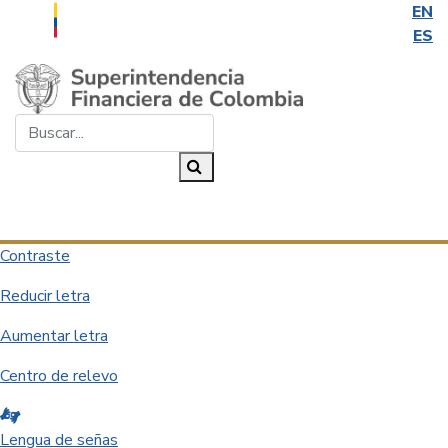
EN
ES
Saltar al contenido principal
Buscar...
Buscar
Desplegar navegación
Contraste
Reducir letra
Aumentar letra
Centro de relevo
Lengua de señas