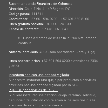
Superintendencia Financiera de Colombia
Dirección:
Calle 7 No. 4 - 49 Bogotá, D.C.
Código postal:
111711
Conmutador:
+57 601 594 0200 - +57 601 350 8166
Línea gratuita nacional:
018000 120 100
Centro de contacto:
+57 601 307 8042
Lunes a viernes de 8:00 a.m. a 6:00 p.m. jornada
continua.
Numeral abreviado:
#903 (solo operadores Claro y Tigo)
Línea anticorrupción:
+57 601 594 0200 extensiones 2334
y 3623
Inconformidad con una entidad vigilada
:
Si necesita instaurar una queja por productos o servicios
ofrecidos por una entidad vigilada por la SFC.
PQRSDF por servicios de la SFC
:
Si quiere instaurar una petición, queja, reclamo, solicitud,
denuncia o felicitación con relación a los servicios o a la
atención de esta Superintendencia.