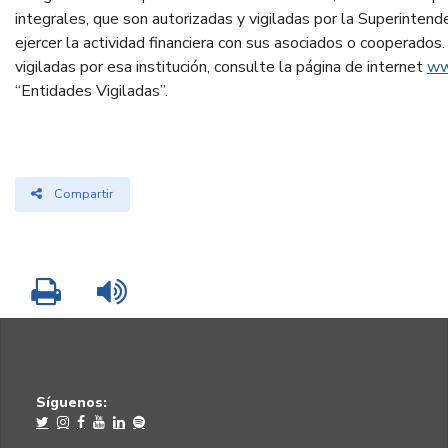
integrales, que son autorizadas y vigiladas por la Superintend
ejercer la actividad financiera con sus asociados o cooperados
vigiladas por esa institución, consulte la página de internet
ww
“Entidades Vigiladas”.
Compartir
Imprimir
Leer contenido
Síguenos: