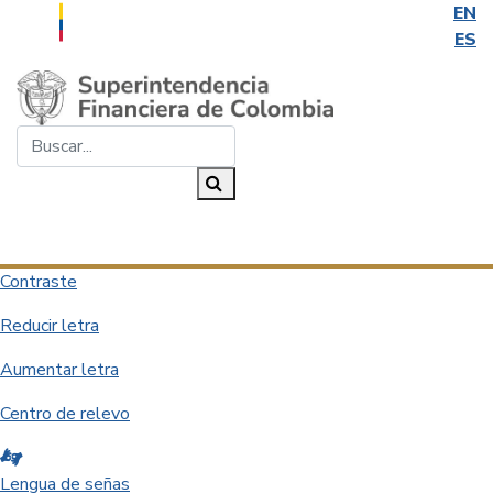
EN
ES
Saltar al contenido principal
Buscar...
Buscar
Desplegar navegación
Contraste
Reducir letra
Aumentar letra
Centro de relevo
Lengua de señas