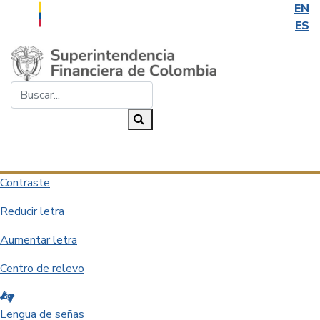
EN
ES
Saltar al contenido principal
Buscar...
Buscar
Desplegar navegación
Contraste
Reducir letra
Aumentar letra
Centro de relevo
Lengua de señas