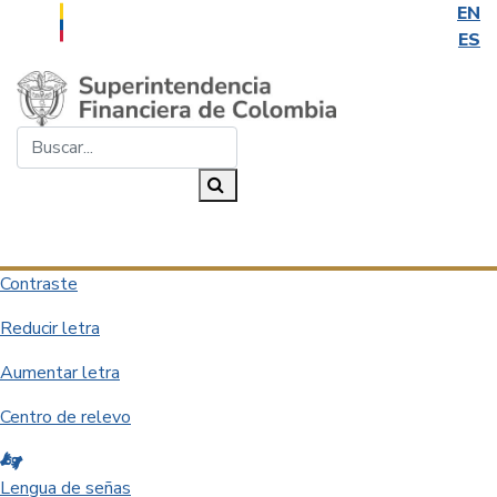
EN
ES
Saltar al contenido principal
Buscar...
Buscar
Desplegar navegación
Contraste
Reducir letra
Aumentar letra
Centro de relevo
Lengua de señas