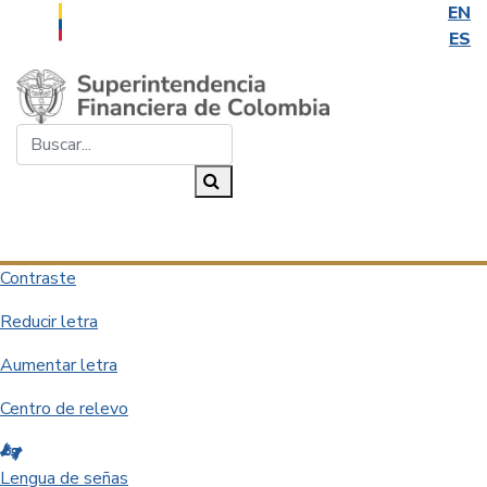
EN
ES
Saltar al contenido principal
Buscar...
Buscar
Desplegar navegación
Contraste
Reducir letra
Aumentar letra
Centro de relevo
Lengua de señas