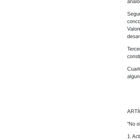
análo
Segun
conco
Valor
desar
Terce
consti
Cuart
algun
ARTÍC
“No o
1. Ac