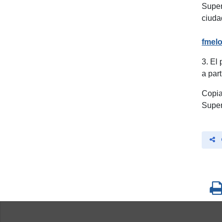
Super
ciuda
fmel
3. El
a part
Copia
Super