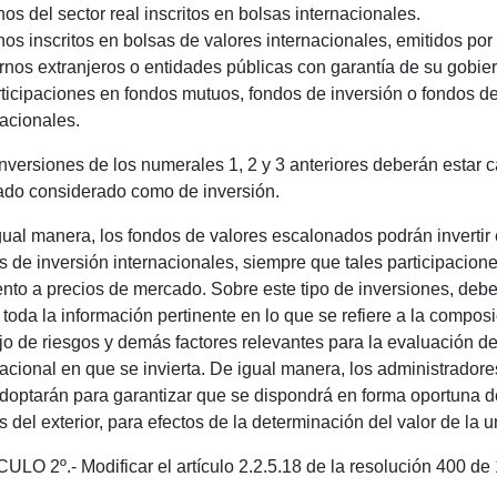
nos del sector real inscritos en bolsas internacionales.
nos inscritos en bolsas de valores internacionales, emitidos por
rnos extranjeros o entidades públicas con garantía de su gobie
rticipaciones en fondos mutuos, fondos de inversión o fondos 
nacionales.
inversiones de los numerales 1, 2 y 3 anteriores deberán estar c
ado considerado como de inversión.
gual manera, los fondos de valores escalonados podrán invertir
s de inversión internacionales, siempre que tales participacio
to a precios de mercado. Sobre este tipo de inversiones, deberá
 toda la información pertinente en lo que se refiere a la composi
o de riesgos y demás factores relevantes para la evaluación d
nacional en que se invierta. De igual manera, los administrador
doptarán para garantizar que se dispondrá en forma oportuna del
s del exterior, para efectos de la determinación del valor de la 
ULO 2º.- Modificar el artículo 2.2.5.18 de la resolución 400 de 