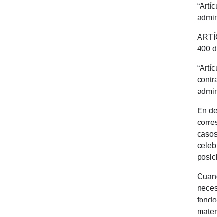
“Artí
admin
ARTÍC
400 d
“Artí
contr
admin
En de
corre
casos
celeb
posic
Cuand
neces
fondo
mater