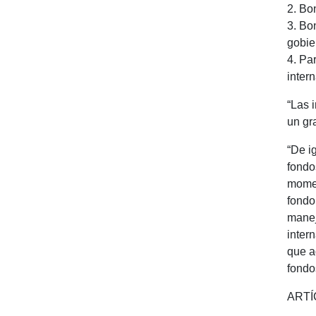
2. Bo
3. Bo
gobie
4. Pa
inter
“Las 
un gr
“De i
fondo
momen
fondo
manej
inter
que a
fondo
ARTÍC