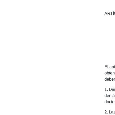
ARTÍC
El an
obten
deber
1. Di
demás
docto
2. La