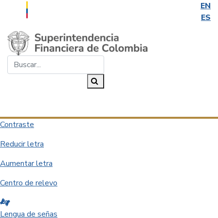
EN
ES
Saltar al contenido principal
Buscar...
Buscar
Desplegar navegación
Contraste
Reducir letra
Aumentar letra
Centro de relevo
Lengua de señas