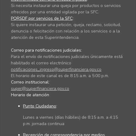
Si necesita instaurar una queja por productos o servicios
ofrecidos por una entidad vigilada por la SFC.
PQRSDF por servicios de la SFC
:
Si quiere instaurar una petición, queja, reclamo, solicitud,
denuncia o felicitación con relación a los servicios o a la
atención de esta Superintendencia.
Correo para notificaciones judiciales:
Para el envío de notificaciones judiciales únicamente está
habilitado el correo electrónico
notificaciones_ingreso@superfinanciera.gov.co
El horario de este canal es de 8:15 a.m. a 5:00 p.m.
Correo institucional:
super@superfinanciera.gov.co
Horario de atención
Punto Ciudadano
:
Lunes a viernes (días hábiles) de 8:15 a.m. a 4:15
p.m. jornada continua
Recepción de correspondencia por medios