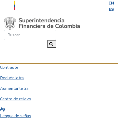
EN
ES
Saltar al contenido principal
Buscar...
Buscar
Desplegar navegación
Contraste
Reducir letra
Aumentar letra
Centro de relevo
Lengua de señas