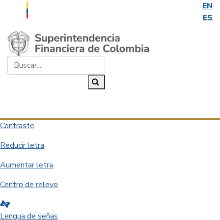
EN
ES
Saltar al contenido principal
Buscar...
Buscar
Desplegar navegación
Contraste
Reducir letra
Aumentar letra
Centro de relevo
Lengua de señas