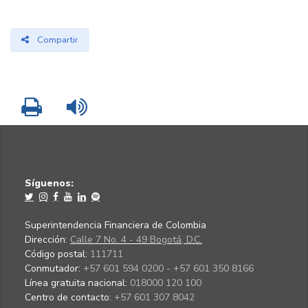
Compartir
Imprimir
Leer contenido
Síguenos:
Superintendencia Financiera de Colombia
Dirección:
Calle 7 No. 4 - 49 Bogotá, D.C.
Código postal:
111711
Conmutador:
+57 601 594 0200 - +57 601 350 8166
Línea gratuita nacional:
018000 120 100
Centro de contacto:
+57 601 307 8042