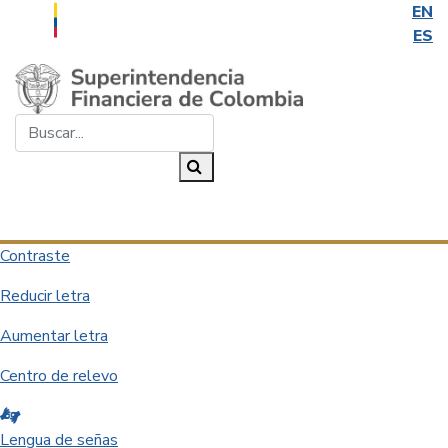
EN
ES
Saltar al contenido principal
Buscar...
Buscar
Desplegar navegación
Contraste
Reducir letra
Aumentar letra
Centro de relevo
Lengua de señas