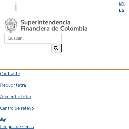
EN
ES
Saltar al contenido principal
Buscar...
Buscar
Desplegar navegación
Contraste
Reducir letra
Aumentar letra
Centro de relevo
Lengua de señas