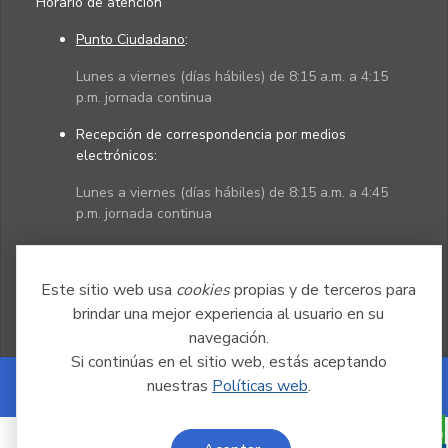
Horario de atención
Punto Ciudadano
:
Lunes a viernes (días hábiles) de 8:15 a.m. a 4:15
p.m. jornada continua
Recepción de correspondencia por medios
electrónicos:
Lunes a viernes (días hábiles) de 8:15 a.m. a 4:45
p.m. jornada continua
Políticas
Mapa del sitio
Este sitio web usa
cookies
propias y de terceros para
brindar una mejor experiencia al usuario en su
navegación.
Si continúas en el sitio web, estás aceptando
nuestras
Políticas web
.
Powered by Nexura