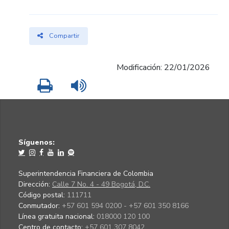
Compartir
Modificación: 22/01/2026
Imprimir
Leer contenido
Síguenos:
Superintendencia Financiera de Colombia
Dirección:
Calle 7 No. 4 - 49 Bogotá, D.C.
Código postal:
111711
Conmutador:
+57 601 594 0200 - +57 601 350 8166
Línea gratuita nacional:
018000 120 100
Centro de contacto:
+57 601 307 8042