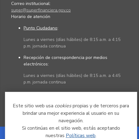
Correo institucional:
super@superfinanciera.gov.co
Horario de atención
Punto Ciudadano
:
Lunes a viernes (días hábiles) de 8:15 a.m. a 4:15
p.m. jornada continua
Recepción de correspondencia por medios
electrónicos:
Lunes a viernes (días hábiles) de 8:15 a.m. a 4:45
p.m. jornada continua
Políticas
Mapa del sitio
Este sitio web usa
cookies
propias y de terceros para
brindar una mejor experiencia al usuario en su
navegación.
Si continúas en el sitio web, estás aceptando
nuestras
Políticas web
.