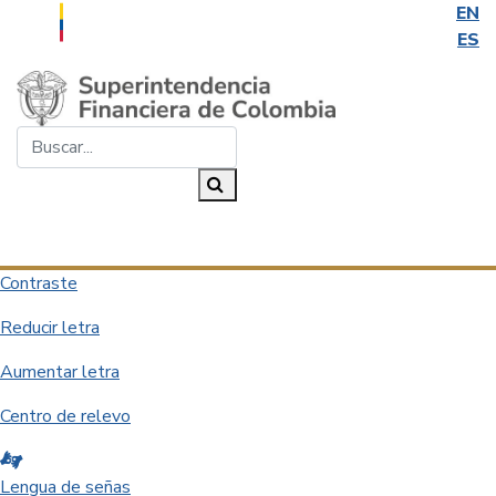
EN
ES
Saltar al contenido principal
Buscar...
Buscar
Desplegar navegación
Contraste
Reducir letra
Aumentar letra
Centro de relevo
Lengua de señas