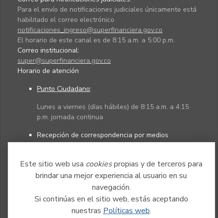
Para el envío de notificaciones judiciales únicamente está
habilitado el correo electrónico
notificaciones_ingreso@superfinanciera.gov.co
El horario de este canal es de 8:15 a.m. a 5:00 p.m.
Correo institucional:
super@superfinanciera.gov.co
Horario de atención
Punto Ciudadano
:
Lunes a viernes (días hábiles) de 8:15 a.m. a 4:15
p.m. jornada continua
Recepción de correspondencia por medios
electrónicos:
Este sitio web usa
cookies
propias y de terceros para
Lunes a viernes (días hábiles) de 8:15 a.m. a 4:45
p.m. jornada continua
brindar una mejor experiencia al usuario en su
navegación.
Si continúas en el sitio web, estás aceptando
Políticas
Mapa del sitio
nuestras
Políticas web
.