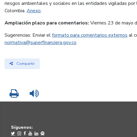
riesgos ambientales y sociales en las entidades vigiladas por 
Colombia.
Anexo
.
Ampliación plazo para comentarios:
Viernes
23 de mayo d
Sugerencias: Enviar el
formato para comentarios externos
al c
normativa@superfinanciera.gov.co
Compartir
Imprimir
Leer contenido
Síguenos: