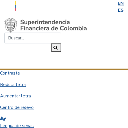
EN
ES
Saltar al contenido principal
Buscar...
Buscar
Desplegar navegación
Contraste
Reducir letra
Aumentar letra
Centro de relevo
Lengua de señas