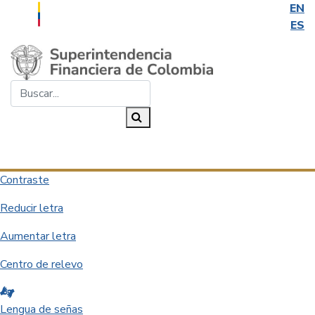
EN
ES
Saltar al contenido principal
Buscar...
Buscar
Desplegar navegación
Contraste
Reducir letra
Aumentar letra
Centro de relevo
Lengua de señas