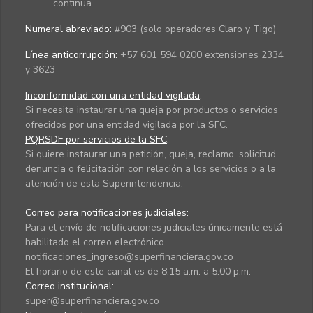
continua.
Numeral abreviado:
#903 (solo operadores Claro y Tigo)
Línea anticorrupción:
+57 601 594 0200 extensiones 2334
y 3623
Inconformidad con una entidad vigilada
:
Si necesita instaurar una queja por productos o servicios
ofrecidos por una entidad vigilada por la SFC.
PQRSDF por servicios de la SFC
:
Si quiere instaurar una petición, queja, reclamo, solicitud,
denuncia o felicitación con relación a los servicios o a la
atención de esta Superintendencia.
Correo para notificaciones judiciales:
Para el envío de notificaciones judiciales únicamente está
habilitado el correo electrónico
notificaciones_ingreso@superfinanciera.gov.co
El horario de este canal es de 8:15 a.m. a 5:00 p.m.
Correo institucional:
super@superfinanciera.gov.co