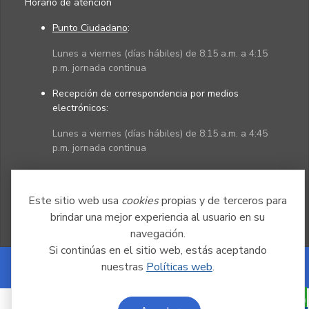
Horario de atención
Punto Ciudadano
:
Lunes a viernes (días hábiles) de 8:15 a.m. a 4:15
p.m. jornada continua
Recepción de correspondencia por medios
electrónicos:
Lunes a viernes (días hábiles) de 8:15 a.m. a 4:45
p.m. jornada continua
Políticas
Mapa del sitio
Este sitio web usa
cookies
propias y de terceros para
brindar una mejor experiencia al usuario en su
navegación.
Si continúas en el sitio web, estás aceptando
nuestras
Políticas web
.
Powered by Nexura