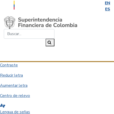
EN
ES
Saltar al contenido principal
Buscar...
Buscar
Desplegar navegación
Contraste
Reducir letra
Aumentar letra
Centro de relevo
Lengua de señas