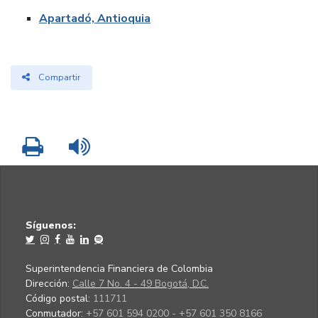
Apartadó, Antioquia
Compartir
Imprimir
Leer contenido
Síguenos:
Superintendencia Financiera de Colombia
Dirección:
Calle 7 No. 4 - 49 Bogotá, D.C.
Código postal:
111711
Conmutador:
+57 601 594 0200 - +57 601 350 8166