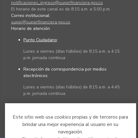
notificaciones_ingreso@superfinanciera.gov.co
El horario de este canal es de 8:15 a.m. a 5:00 p.m.
Correo institucional:
super@superfinanciera.gov.co
Horario de atención
Punto Ciudadano
:
Lunes a viernes (días hábiles) de 8:15 a.m. a 4:15
p.m. jornada continua
Recepción de correspondencia por medios
electrónicos:
Lunes a viernes (días hábiles) de 8:15 a.m. a 4:45
p.m. jornada continua
Políticas
Mapa del sitio
Este sitio web usa
cookies
propias y de terceros para
brindar una mejor experiencia al usuario en su
navegación.