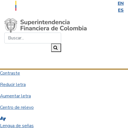
EN
ES
Saltar al contenido principal
Buscar...
Buscar
Desplegar navegación
Contraste
Reducir letra
Aumentar letra
Centro de relevo
Lengua de señas