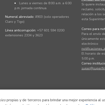
Lunes a viernes de 8:00 a.m. a 6:00
Si quiere instau
p.m. jornada continua.
reclamo, solicit
relación a los s
Numeral abreviado:
#903 (solo operadores
esta Superinten
Claro y Tigo)
Correo para noti
Línea anticorrupción:
+57 601 594 0200
Para el envío de
extensiones 2334 y 3623
únicamente está
electrónico
notificaciones_
El horario de es
5:00 p.m.
Correo instituc
super@superfin
kies
propias y de terceros para brindar una mejor experiencia al u