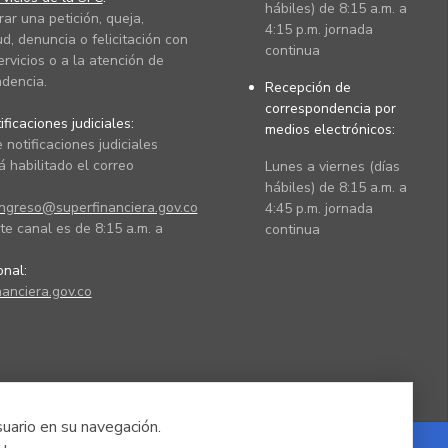
hábiles) de 8:15 a.m. a
rar una petición, queja,
4:15 p.m. jornada
ud, denuncia o felicitación con
continua
ervicios o a la atención de
dencia.
Recepción de
correspondencia por
ficaciones judiciales:
medios electrónicos:
 notificaciones judiciales
 habilitado el correo
Lunes a viernes (días
hábiles) de 8:15 a.m. a
ingreso@superfinanciera.gov.co
4:45 p.m. jornada
te canal es de 8:15 a.m. a
continua
ional:
anciera.gov.co
suario en su navegación.