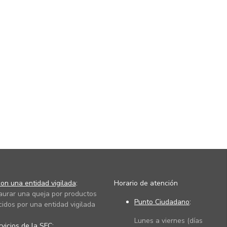
on una entidad vigilada
:
Horario de atención
taurar una queja por productos
Punto Ciudadano
:
cidos por una entidad vigilada
Lunes a viernes (días
vicios de la SFC
: