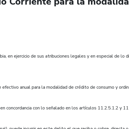
rio Corriente para la modali
a, en ejercicio de sus atribuciones legales y en especial de lo
te efectivo anual para la modalidad de crédito de consumo y ordi
 en concordancia con lo señalado en los artículos 11.2.5.1.2 y 1
l), puede incurrir en este delito el que reciba o cobre, directa