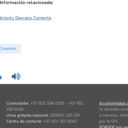
Información relacionada:
Interés Bancario Corriente
Compartir
Imprimir
Leer contenido
Conmutador:
+57 601 594 0200 - +57 601
Inconformidad c
350 8166
Si necesita ins
Línea gratuita nacional:
018000 120 100
o servicios ofre
Centro de contacto:
+57 601 307 8042
por la SFC.
PQRSDF por ser