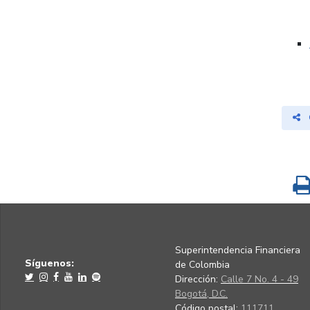
Superintendencia Financiera
Síguenos:
de Colombia
Dirección:
Calle 7 No. 4 - 49
Bogotá, D.C.
Código postal:
111711