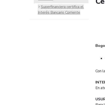
Ce
Superfinanciera certifica el
Interés Bancario Corriente
Bogot
Con l
INTE
En at
USU
Para 