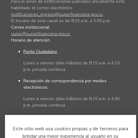
Para el envío de notificaciones judiciales únicamente está
habilitado el correo electrónico
notificaciones_ingreso@superfinanciera.gov.co
El horario de este canal es de 8:15 a.m. a 5:00 p.m.
Correo institucional:
super@superfinanciera.gov.co
Horario de atención
Punto Ciudadano
:
Lunes a viernes (días hábiles) de 8:15 a.m. a 4:15
p.m. jornada continua
Recepción de correspondencia por medios
electrónicos:
Lunes a viernes (días hábiles) de 8:15 a.m. a 4:45
p.m. jornada continua
Políticas
Mapa del sitio
Este sitio web usa
cookies
propias y de terceros para
brindar una mejor experiencia al usuario en su