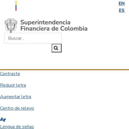
EN
ES
Saltar al contenido principal
Buscar...
Buscar
Desplegar navegación
Contraste
Reducir letra
Aumentar letra
Centro de relevo
Lengua de señas