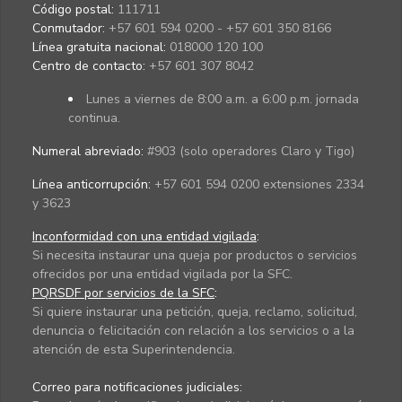
Código postal:
111711
Conmutador:
+57 601 594 0200 - +57 601 350 8166
Línea gratuita nacional:
018000 120 100
Centro de contacto:
+57 601 307 8042
Lunes a viernes de 8:00 a.m. a 6:00 p.m. jornada
continua.
Numeral abreviado:
#903 (solo operadores Claro y Tigo)
Línea anticorrupción:
+57 601 594 0200 extensiones 2334
y 3623
Inconformidad con una entidad vigilada
:
Si necesita instaurar una queja por productos o servicios
ofrecidos por una entidad vigilada por la SFC.
PQRSDF por servicios de la SFC
:
Si quiere instaurar una petición, queja, reclamo, solicitud,
denuncia o felicitación con relación a los servicios o a la
atención de esta Superintendencia.
Correo para notificaciones judiciales: