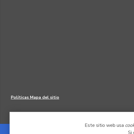
Políticas
Mapa del sitio
Este sitio web usa
coo
Si