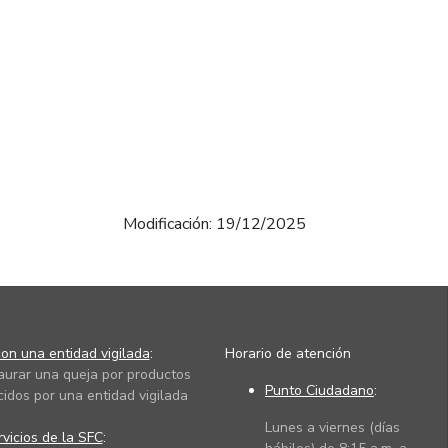
Modificación: 19/12/2025
on una entidad vigilada
:
Horario de atención
taurar una queja por productos
Punto Ciudadano
:
cidos por una entidad vigilada
Lunes a viernes (días
vicios de la SFC
: