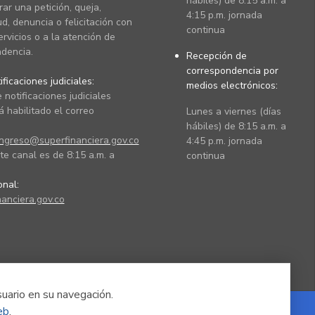
hábiles) de 8:15 a.m. a
rar una petición, queja,
4:15 p.m. jornada
ud, denuncia o felicitación con
continua
ervicios o a la atención de
dencia.
Recepción de
correspondencia por
ficaciones judiciales:
medios electrónicos:
 notificaciones judiciales
 habilitado el correo
Lunes a viernes (días
hábiles) de 8:15 a.m. a
ingreso@superfinanciera.gov.co
4:45 p.m. jornada
te canal es de 8:15 a.m. a
continua
ional:
anciera.gov.co
suario en su navegación.
eb
.