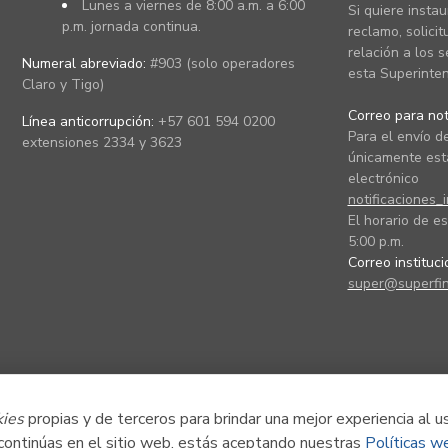
Lunes a viernes de 8:00 a.m. a 6:00
Si quiere instau
p.m. jornada continua.
reclamo, solicit
relación a los s
Numeral abreviado:
#903 (solo operadores
esta Superinten
Claro y Tigo)
Correo para noti
Línea anticorrupción:
+57 601 594 0200
Para el envío de
extensiones 2334 y 3623
únicamente está
electrónico
notificaciones_
El horario de es
5:00 p.m.
Correo instituc
super@superfin
kies
propias y de terceros para brindar una mejor experiencia al u
 continúas en el sitio web, estás aceptando nuestras
Políticas w