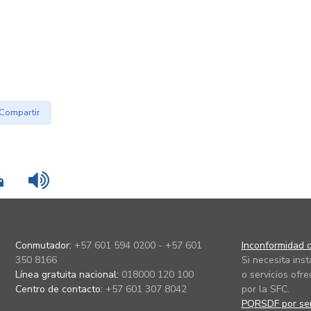
Compartir
Imprimir
Leer contenido
Conmutador:
+57 601 594 0200 - +57 601
Inconformidad c
350 8166
Si necesita ins
Línea gratuita nacional:
018000 120 100
o servicios ofre
Centro de contacto:
+57 601 307 8042
por la SFC.
PQRSDF por ser