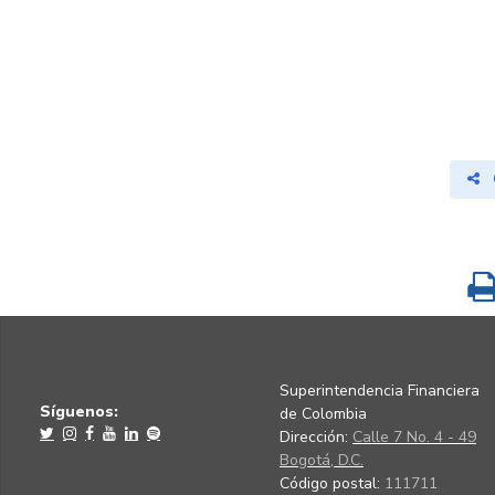
Superintendencia Financiera
Síguenos:
de Colombia
Dirección:
Calle 7 No. 4 - 49
Bogotá, D.C.
Código postal:
111711