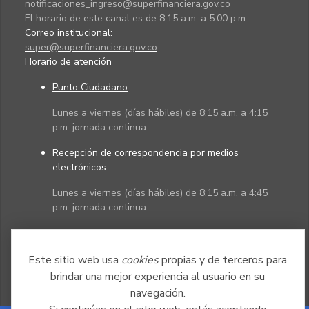
notificaciones_ingreso@superfinanciera.gov.co
El horario de este canal es de 8:15 a.m. a 5:00 p.m.
Correo institucional:
super@superfinanciera.gov.co
Horario de atención
Punto Ciudadano
:
Lunes a viernes (días hábiles) de 8:15 a.m. a 4:15
p.m. jornada continua
Recepción de correspondencia por medios
electrónicos:
Lunes a viernes (días hábiles) de 8:15 a.m. a 4:45
p.m. jornada continua
Políticas
Mapa del sitio
Este sitio web usa
cookies
propias y de terceros para
brindar una mejor experiencia al usuario en su
navegación.