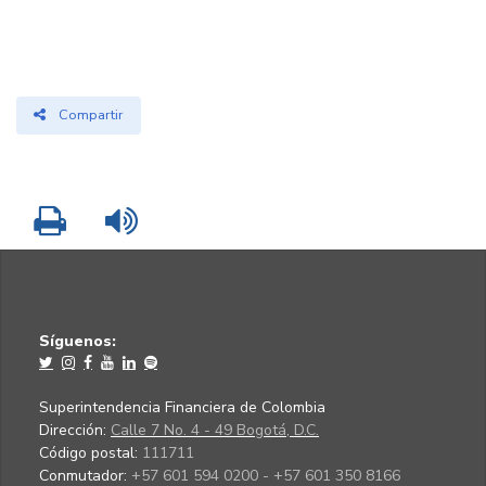
Compartir
Imprimir
Leer contenido
Síguenos:
Superintendencia Financiera de Colombia
Dirección:
Calle 7 No. 4 - 49 Bogotá, D.C.
Código postal:
111711
Conmutador:
+57 601 594 0200 - +57 601 350 8166