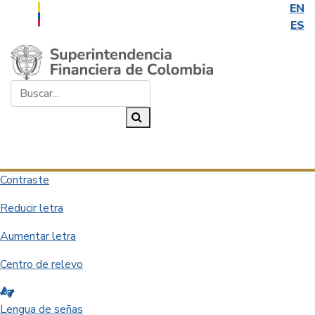
EN
ES
Saltar al contenido principal
Buscar...
Buscar
Desplegar navegación
Contraste
Reducir letra
Aumentar letra
Centro de relevo
Lengua de señas