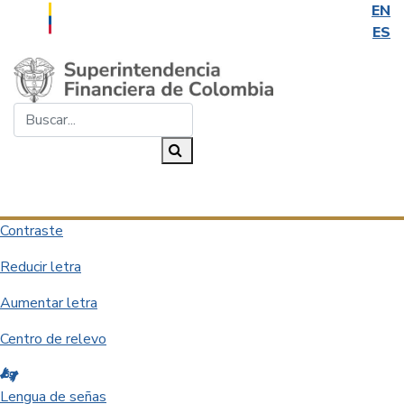
EN
ES
Saltar al contenido principal
Buscar...
Buscar
Desplegar navegación
Contraste
Reducir letra
Aumentar letra
Centro de relevo
Lengua de señas