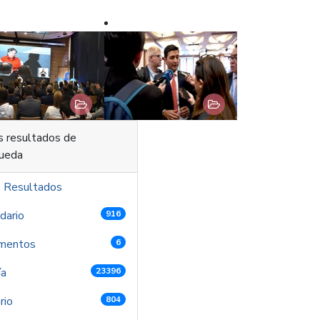
enido
s resultados de
ueda
s Resultados
dario
916
mentos
6
ía
23396
rio
804