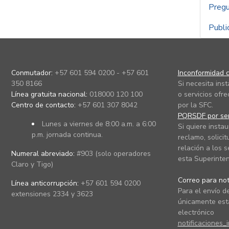
Pregu
Publi
Conmutador:
+57 601 594 0200 - +57 601
Inconformidad c
350 8166
Si necesita ins
Línea gratuita nacional:
018000 120 100
o servicios ofre
Centro de contacto:
+57 601 307 8042
por la SFC.
PQRSDF por ser
Lunes a viernes de 8:00 a.m. a 6:00
Si quiere instau
p.m. jornada continua.
reclamo, solicit
relación a los s
Numeral abreviado:
#903 (solo operadores
esta Superinten
Claro y Tigo)
Correo para noti
Línea anticorrupción:
+57 601 594 0200
Para el envío de
extensiones 2334 y 3623
únicamente está
electrónico
notificaciones_