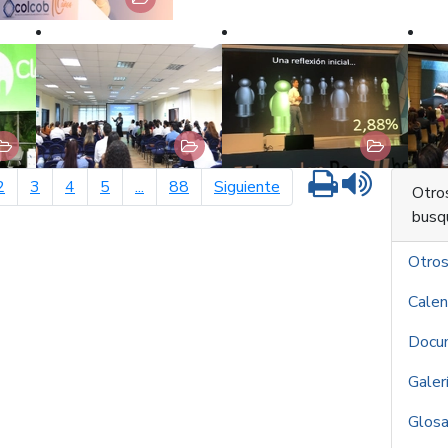
Imprimir
Leer cont
terior
página siguiente
2
3
4
5
...
88
Siguiente
Otro
busq
Otro
Calen
Docu
Galer
Glosa