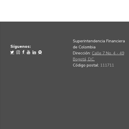
Superintendencia Financiera
Síguenos:
de Colombia
Dirección:
Calle 7 No. 4 - 49
Bogotá, D.C.
Código postal:
111711