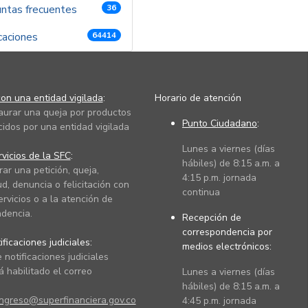
ntas frecuentes
36
caciones
64414
on una entidad vigilada
:
Horario de atención
taurar una queja por productos
Punto Ciudadano
:
cidos por una entidad vigilada
Lunes a viernes (días
vicios de la SFC
:
hábiles) de 8:15 a.m. a
rar una petición, queja,
4:15 p.m. jornada
ud, denuncia o felicitación con
continua
ervicios o a la atención de
dencia.
Recepción de
correspondencia por
ficaciones judiciales:
medios electrónicos:
 notificaciones judiciales
 habilitado el correo
Lunes a viernes (días
hábiles) de 8:15 a.m. a
ingreso@superfinanciera.gov.co
4:45 p.m. jornada