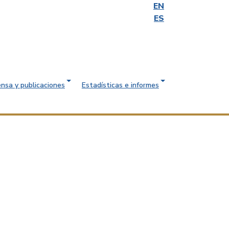
EN
ES
ensa y publicaciones
Estadísticas e informes