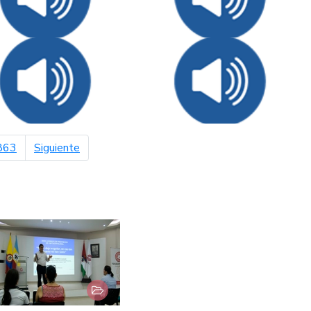
página siguiente
863
Siguiente