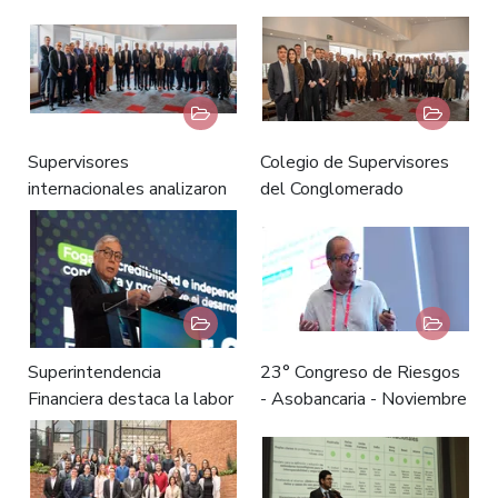
de Fogacoop - Diciembre
en Gestión de Empresas
03 de 2025
de la Economía Social y
Solidaria de la Pontificia
Universidad Javeriana -
Diciembre 02 de 2025
Supervisores
Colegio de Supervisores
internacionales analizaron
del Conglomerado
la gestión y los retos del
Financiero Grupo Bolívar -
Conglomerado Financiero
Noviembre 24 y 25 de
Sura – Bancolombia -
2025
Noviembre 28 de 2025
Superintendencia
23° Congreso de Riesgos
Financiera destaca la labor
- Asobancaria - Noviembre
conjunta con Fogafín en
20 de 2025
sus 40 años de historia -
Noviembre 21 de 2025