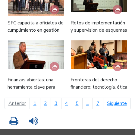
SFC capacita a oficiales de
Retos de implementación
cumplimiento en gestión
y supervisión de esquemas
del riesgo de lavado de
de finanzas abiertas -
activos - Noviembre 20 de
Noviembre 19 de 2025
2025
Finanzas abiertas: una
Fronteras del derecho
herramienta clave para
financiero: tecnología, ética
fortalecer los mercados de
y sostenibilidad en la era
crédito - Noviembre 19 de
digital - Noviembre 13 de
página anterior
pági
Anterior
1
2
3
4
5
...
7
Siguiente
2025
2025
Imprimir
Leer contenido