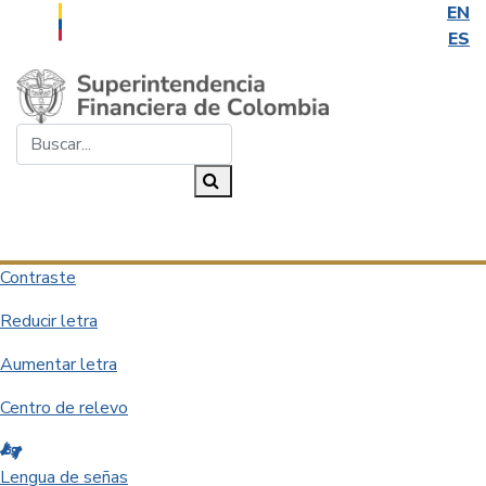
EN
ES
Saltar al contenido principal
Buscar...
Buscar
Desplegar navegación
Contraste
Reducir letra
Aumentar letra
Centro de relevo
Lengua de señas