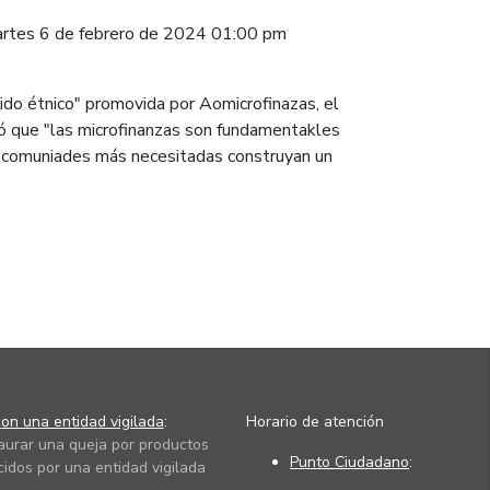
rtes 6 de febrero de 2024 01:00 pm
entido étnico" promovida por Aomicrofinazas, el
aló que "las microfinanzas son fundamentakles
s comuniades más necesitadas construyan un
on una entidad vigilada
:
Horario de atención
taurar una queja por productos
Punto Ciudadano
:
cidos por una entidad vigilada