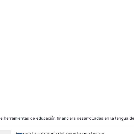
e herramientas de educación financiera desarrolladas en la lengua de 
Escoge la categoría del evento que buscas