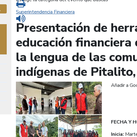
Imprimir
Superintendencia Financiera
Buscar
Leer contenido
Presentación de herr
educación financiera
la lengua de las com
indígenas de Pitalito,
Añadir a Go
FECHA Y 
Inicia:
Mart