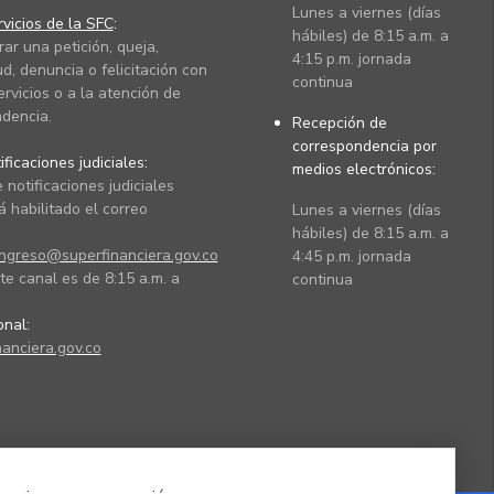
Lunes a viernes (días
vicios de la SFC
:
hábiles) de 8:15 a.m. a
rar una petición, queja,
4:15 p.m. jornada
ud, denuncia o felicitación con
continua
ervicios o a la atención de
dencia.
Recepción de
correspondencia por
ficaciones judiciales:
medios electrónicos:
 notificaciones judiciales
 habilitado el correo
Lunes a viernes (días
hábiles) de 8:15 a.m. a
ingreso@superfinanciera.gov.co
4:45 p.m. jornada
te canal es de 8:15 a.m. a
continua
ional:
anciera.gov.co