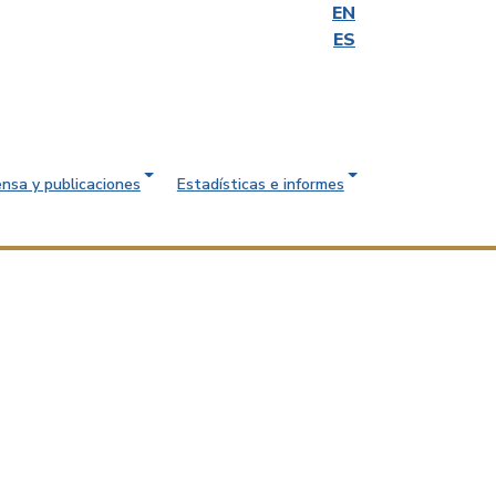
EN
ES
ensa y publicaciones
Estadísticas e informes