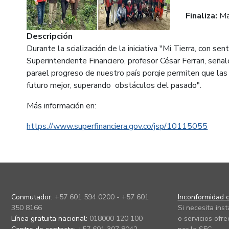
Finaliza:
Ma
Descripción
Durante la scialización de la iniciativa "Mi Tierra, con s
Superintendente Financiero, profesor César Ferrari, señ
parael progreso de nuestro país porqie permiten que la
futuro mejor, superando obstáculos del pasado".
Más información en:
https://www.superfinanciera.gov.co/jsp/10115055
Conmutador:
+57 601 594 0200 - +57 601
Inconformidad c
350 8166
Si necesita ins
Línea gratuita nacional:
018000 120 100
o servicios ofre