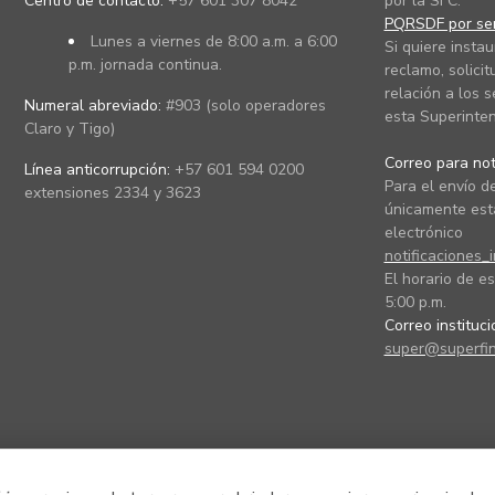
Centro de contacto:
+57 601 307 8042
por la SFC.
PQRSDF por ser
Lunes a viernes de 8:00 a.m. a 6:00
Si quiere instau
p.m. jornada continua.
reclamo, solicit
relación a los s
Numeral abreviado:
#903 (solo operadores
esta Superinten
Claro y Tigo)
Correo para noti
Línea anticorrupción:
+57 601 594 0200
Para el envío de
extensiones 2334 y 3623
únicamente está
electrónico
notificaciones_
El horario de es
5:00 p.m.
Correo instituc
super@superfin